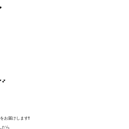
️
💕
をお届けします❗️
んだら