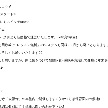
ょう🎵
らスタート✨
もスイッチon✊️✨
⚠️
は1月より新価格で運営いたします。(※写真2枚目)
た回数券で1レッスン無料」のシステムも同様に1月から廃止となります
しくお願いいたします🙇‍♀️
と思いますが、体に気をつけて❗️運動×食×睡眠を意識して健康に年末を
🎵
00
のお寺「安福寺」の本堂内で開催します✨(※かつらぎ保育園内の敷地)
詳細は個別にて！是非お問い合わせ下さい♪