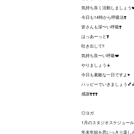
気持ち良く活動しましょう❤
今日も14時から呼吸法❣️
皆さんも深〜い呼吸❣️
はっあーっと❣️
吐き出して‼️
気持ち良〜い呼吸❤️
やりましょう☀️
今日も素敵な一日ですよ♥️
ハッピーでいきましょう💕💕
感謝❣️❣️❣️
◎ヨガ
1月のスタジオスケジュール
年末年始を思いっきり楽し