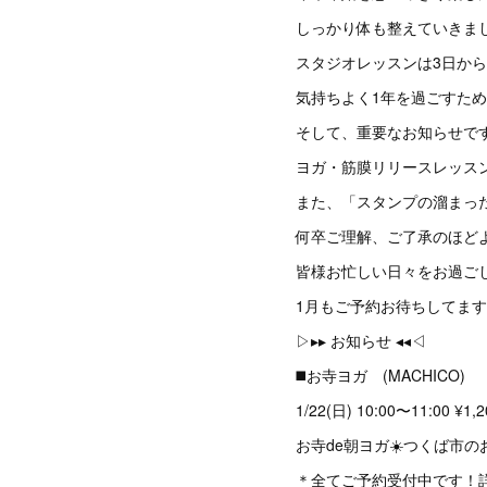
しっかり体も整えていきまし
スタジオレッスンは3日か
気持ちよく1年を過ごすために
そして、重要なお知らせです
ヨガ・筋膜リリースレッスン
また、「スタンプの溜まっ
何卒ご理解、ご了承のほどよろ
皆様お忙しい日々をお過ごし
1月もご予約お待ちしてます
▷▸▸ お知らせ ◂◂◁
◼️お寺ヨガ (MACHICO)
1/22(日) 10:00〜11:00 ¥1,2
お寺de朝ヨガ☀️つくば市
＊全てご予約受付中です！