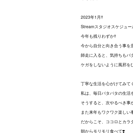
2023年1月‼️
Streamスタジオスケジュール
今年も残りわずか‼️
今から自分と向き合う事を意
師走に入ると、気持ちもバタ
ケガをしないように風邪を
丁寧な生活を心がけてみてく
私は、毎日バタバタの生活
そうすると、次やるべき事
また来年もワクワク楽しい事が
だからこそ、ココロとカラダが
朝からモリモリ食べて❣️