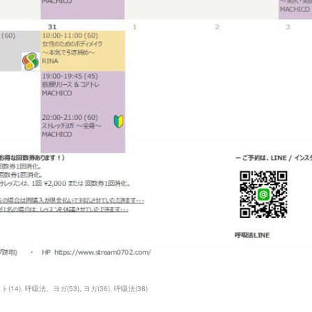
ット
(
14
)
呼吸法、ヨガ
(
53
)
ヨガ
(
36
)
呼吸法
(
38
)