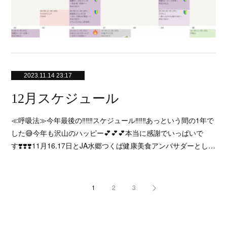
2023.11.14 23:17
12月スケジュール
≪呼吸法≫今年最後の‼️‼️‼️スケジュール‼️‼️‼️あっという間の1年で
した😅今年も沢山のハッピー💕💕💕本当に感謝でいっぱいで
す❣️❣️❣️11月16.17日とJA水郷つくば健康美食アンバサダーとし…
1
2
3