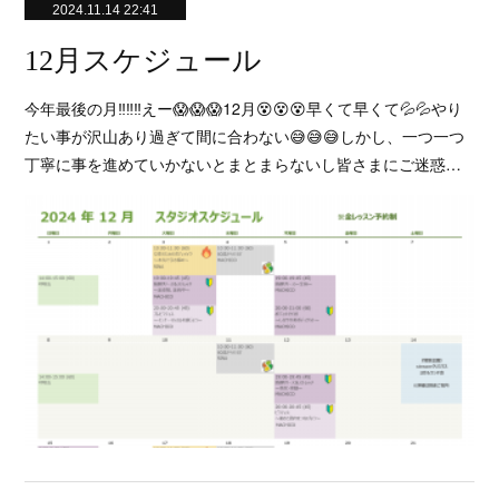
2024.11.14 22:41
12月スケジュール
今年最後の月‼️‼️‼️えー😱😱😱12月😵😵😵早くて早くて💦💦やり
たい事が沢山あり過ぎて間に合わない😅😅😅しかし、一つ一つ
丁寧に事を進めていかないとまとまらないし皆さまにご迷惑…