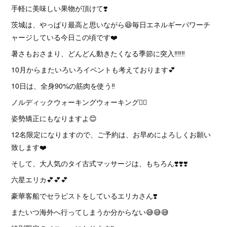
手軽に美味しい果物が頂けて❣️
茨城は、やっぱり最高と思いながら😆毎日エネルギーパワーチ
ャージしている今日この頃です❤️
暑さもおさまり、どんどん動きたくなる季節に突入‼️‼️‼️
10月からまたいろいろイベントも考えております💕
10日は、全身90%の筋肉を使う‼️
ノルディックウォーキングウォーキング🚶‍♀️
姿勢矯正にもなりますよ😊
12名限定になりますので、ご予約は、お早めによろしくお願い
致します❤️
そして、大人気のタイ古式マッサージは、もちろん❣️❣️❣️
六星エリカ💕💕💕
豪華客船でセラピストをしているエリカさん❣️
またいつ海外へ行ってしまうか分からない😅😅😅