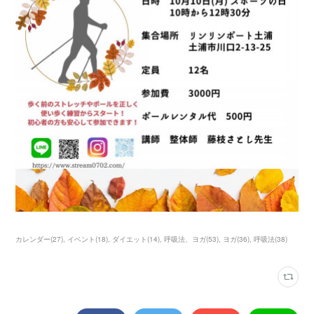
カレンダー
(
27
)
イベント
(
18
)
ダイエット
(
14
)
呼吸法、ヨガ
(
53
)
ヨガ
(
36
)
呼吸法
(
38
)