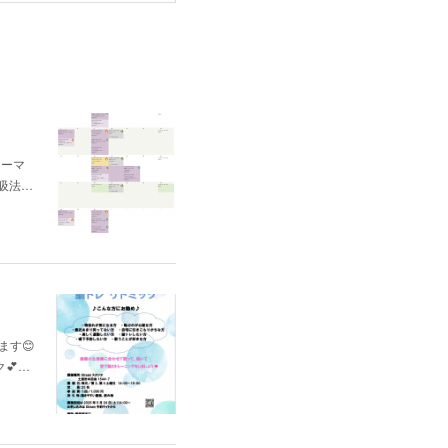
テーマ
吸法…
ます😊
💕…