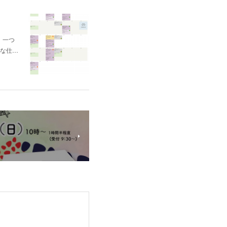
し、一つ
な仕…