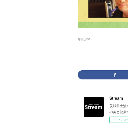
呼吸法
(
38
)
Stream
茨城県土浦
の美と健康
フォロ