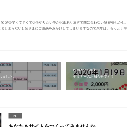
😱12月😵😵😵早くて早くて💦💦やりたい事が沢山あり過ぎて間に合わない😅😅😅しか
とまとまらないし皆さまにご迷惑をおかけしてしまいますなので来年は、もっと丁寧
2019.12.13 02:41
しました。
セミナーのお知らせです！
PR
あなたもサイトをつくってみませんか