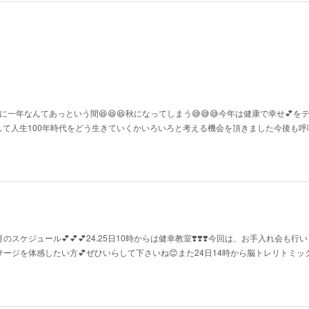
本当に一年なんてあっという間😆😆😆秋になってしまう😅😅😅今年は健康で幸せ💕を
て人生100年時代をどう生きていくかいろいろと考える機会を頂きました今後も呼
5月のスケジュール💕💕💕24.25日10時からは健幸教室❣️❣️❣️今回は、お手入れ会も行い
ージを体感したい方💕ぜひいらして下さいね😊また24日14時から脳トレリトミック