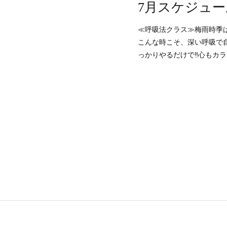
7月スケジュー
≪呼吸法クラス≫梅雨時季
こんな時こそ、深い呼吸で自律
っかりやるだけで‼️心もカ