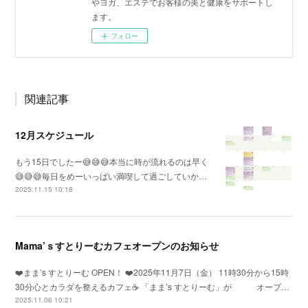
やヨガ、エステでお客様の美と健康をサポートし
ます。
フォロー
関連記事
12月スケジュール
もう15日でしたー😅😅😅本当に時が流れるのは早く
😅😅😅毎日をめーいっぱい満喫して過ごしていか…
2025.11.15 10:18
Mama’ｓすとりーむカフェオープンのお知らせ
❤️まま’s すとりーむ OPEN！ ❤️2025年11月7日（金） 11時30分から15時
30分心とカラダを整えるカフェ☕️ 「まま’s すとりーむ」が オープ…
2025.11.06 10:21